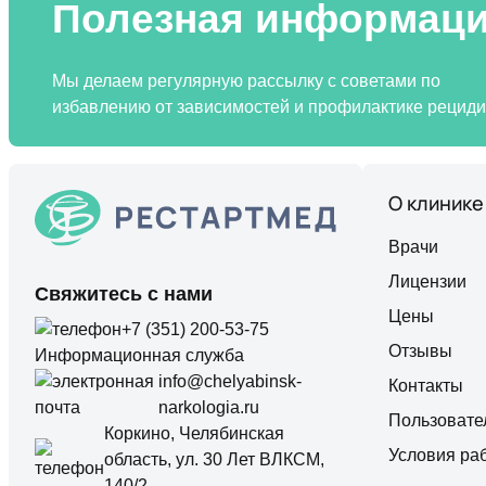
Полезная информац
Мы делаем регулярную рассылку с советами по
избавлению от зависимостей и профилактике рецид
О клинике
Врачи
Лицензии
Свяжитесь с нами
Цены
+7 (351) 200-53-75
Отзывы
Информационная служба
info@chelyabinsk-
Контакты
narkologia.ru
Пользовате
Коркино, Челябинская
Условия ра
область, ул. 30 Лет ВЛКСМ,
140/2