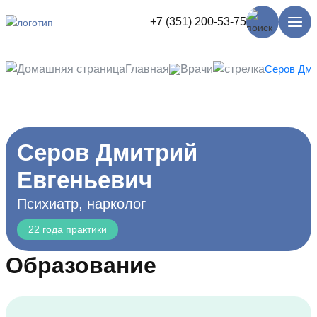
+7 (351) 200-53-75
Главная
Врачи
Серов Дми
Серов Дмитрий
Евгеньевич
Психиатр, нарколог
22 года практики
Образование